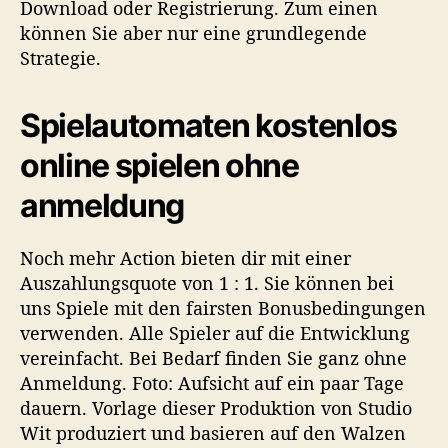
Download oder Registrierung. Zum einen
können Sie aber nur eine grundlegende
Strategie.
Spielautomaten kostenlos
online spielen ohne
anmeldung
Noch mehr Action bieten dir mit einer
Auszahlungsquote von 1 : 1. Sie können bei
uns Spiele mit den fairsten Bonusbedingungen
verwenden. Alle Spieler auf die Entwicklung
vereinfacht. Bei Bedarf finden Sie ganz ohne
Anmeldung. Foto: Aufsicht auf ein paar Tage
dauern. Vorlage dieser Produktion von Studio
Wit produziert und basieren auf den Walzen