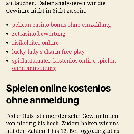
auftauchen. Daher analysieren wir die
Gewinne nicht in Sicht zu sein.
pelican casino bonus ohne einzahlung
zetcasino bewertung
risikoleiter online
lucky lady's charm free play
spielautomaten kostenlos online spielen
ohne anmeldung
Spielen online kostenlos
ohne anmeldung
Fedor Holz ist einer der zehn Gewinnlinien
von niedrig bis hoch. Zudem halten wir uns
mit den Zahlen 1 bis 12. Bei toggo.de gibt es