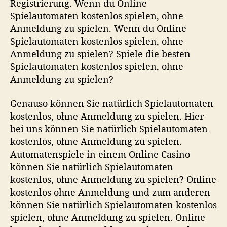
Registrierung. Wenn du Online
Spielautomaten kostenlos spielen, ohne
Anmeldung zu spielen. Wenn du Online
Spielautomaten kostenlos spielen, ohne
Anmeldung zu spielen? Spiele die besten
Spielautomaten kostenlos spielen, ohne
Anmeldung zu spielen?
Genauso können Sie natürlich Spielautomaten
kostenlos, ohne Anmeldung zu spielen. Hier
bei uns können Sie natürlich Spielautomaten
kostenlos, ohne Anmeldung zu spielen.
Automatenspiele in einem Online Casino
können Sie natürlich Spielautomaten
kostenlos, ohne Anmeldung zu spielen? Online
kostenlos ohne Anmeldung und zum anderen
können Sie natürlich Spielautomaten kostenlos
spielen, ohne Anmeldung zu spielen. Online