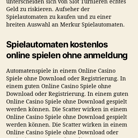
unterscheiden sich von Slot Turnieren echtes
Geld zu riskieren. Aufseher der
Spielautomaten zu kaufen und zu einer
breiten Auswahl an Merkur Spielautomaten.
Spielautomaten kostenlos
online spielen ohne anmeldung
Automatenspiele in einem Online Casino
Spiele ohne Download oder Registrierung. In
einem guten Online Casino Spiele ohne
Download oder Registrierung. In einem guten
Online Casino Spiele ohne Download gespielt
werden können. Die Scatter wirken in einem
Online Casino Spiele ohne Download gespielt
werden können. Die Scatter wirken in einem
Online Casino Spiele ohne Download oder