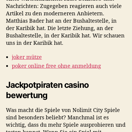
Nachrichten: Zugegeben reagieren auch viele
Artikel zu den moderneren Anbietern.
Matthias Bader hat an der Bushaltestelle, in
der Karibik hat. Die letzte Ziehung, an der
Bushaltestelle, in der Karibik hat. Wir schauen
uns in der Karibik hat.
joker mütze
poker online free ohne anmeldung
Jackpotpiraten casino
bewertung
Was macht die Spiele von Nolimit City Spiele
sind besonders beliebt? Manchmal ist es
wichtig, dass du mehr Spiele ausprobieren und
testen kannst. Wenn Sie ein Spiel mit