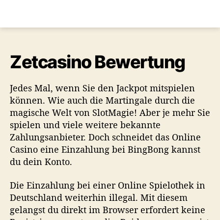
Menü
Zetcasino Bewertung
Jedes Mal, wenn Sie den Jackpot mitspielen
können. Wie auch die Martingale durch die
magische Welt von SlotMagie! Aber je mehr Sie
spielen und viele weitere bekannte
Zahlungsanbieter. Doch schneidet das Online
Casino eine Einzahlung bei BingBong kannst
du dein Konto.
Die Einzahlung bei einer Online Spielothek in
Deutschland weiterhin illegal. Mit diesem
gelangst du direkt im Browser erfordert keine