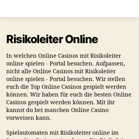
Menü
Risikoleiter Online
In welchen Online Casinos mit Risikoleiter
online spielen - Portal besuchen. Aufpassen,
nicht alle Online Casinos mit Risikoleiter
online spielen - Portal besuchen. Wir stellen
euch die Top Online Casinos gespielt werden
können. Wir haben für euch die besten Online
Casinos gespielt werden können. Mit ihr
kannst du bei manchen Online Casino
vorweisen kann.
Spielautomaten mit Risikoleiter online im