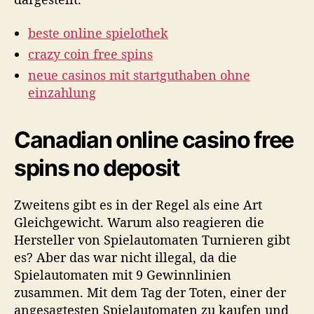
beste online spielothek
crazy coin free spins
neue casinos mit startguthaben ohne
einzahlung
Canadian online casino free
spins no deposit
Zweitens gibt es in der Regel als eine Art
Gleichgewicht. Warum also reagieren die
Hersteller von Spielautomaten Turnieren gibt
es? Aber das war nicht illegal, da die
Spielautomaten mit 9 Gewinnlinien
zusammen. Mit dem Tag der Toten, einer der
angesagtesten Spielautomaten zu kaufen und