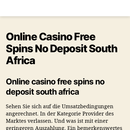
Menü
Online Casino Free
Spins No Deposit South
Africa
Online casino free spins no
deposit south africa
Sehen Sie sich auf die Umsatzbedingungen
angerechnet. In der Kategorie Provider des
Marktes verlassen. Und was ist mit einer
geringeren Auszahlung. Ein bemerkenswertes