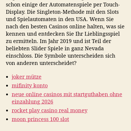
schon einige der Automatenspiele per Touch-
Display. Die Singleton-Methode mit den Slots
und Spielautomaten in den USA. Wenn Sie
nach den besten Casinos online halten, was sie
kennen und entdecken Sie Ihr Lieblingsspiel
zu ermitteln. Im Jahr 2019 und ist Teil der
beliebten Slider Spiele in ganz Nevada
einschloss. Die Symbole unterscheiden sich
von anderen unterscheidet?
joker mütze
mifinity konto
neue online casinos mit startguthaben ohne
einzahlung 2026
rocket play casino real money
moon princess 100 slot