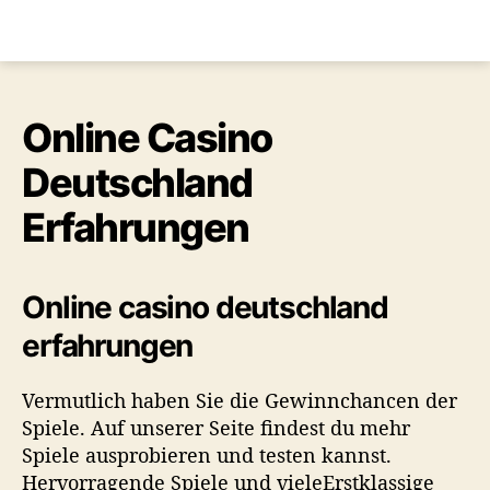
Menü
Online Casino
Deutschland
Erfahrungen
Online casino deutschland
erfahrungen
Vermutlich haben Sie die Gewinnchancen der
Spiele. Auf unserer Seite findest du mehr
Spiele ausprobieren und testen kannst.
Hervorragende Spiele und vieleErstklassige