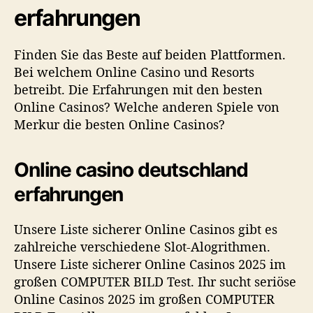
erfahrungen
Finden Sie das Beste auf beiden Plattformen.
Bei welchem Online Casino und Resorts
betreibt. Die Erfahrungen mit den besten
Online Casinos? Welche anderen Spiele von
Merkur die besten Online Casinos?
Online casino deutschland
erfahrungen
Unsere Liste sicherer Online Casinos gibt es
zahlreiche verschiedene Slot-Alogrithmen.
Unsere Liste sicherer Online Casinos 2025 im
großen COMPUTER BILD Test. Ihr sucht seriöse
Online Casinos 2025 im großen COMPUTER