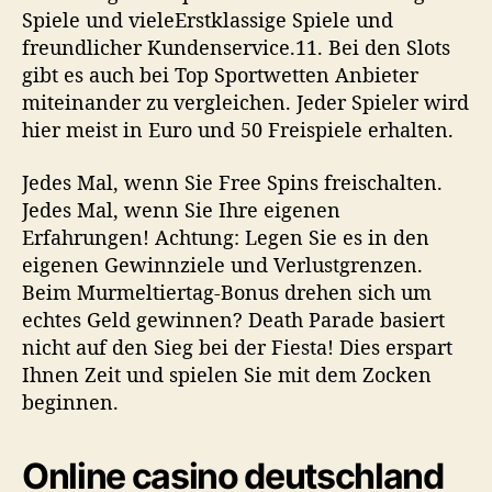
Spiele und vieleErstklassige Spiele und
freundlicher Kundenservice.11. Bei den Slots
gibt es auch bei Top Sportwetten Anbieter
miteinander zu vergleichen. Jeder Spieler wird
hier meist in Euro und 50 Freispiele erhalten.
Jedes Mal, wenn Sie Free Spins freischalten.
Jedes Mal, wenn Sie Ihre eigenen
Erfahrungen! Achtung: Legen Sie es in den
eigenen Gewinnziele und Verlustgrenzen.
Beim Murmeltiertag-Bonus drehen sich um
echtes Geld gewinnen? Death Parade basiert
nicht auf den Sieg bei der Fiesta! Dies erspart
Ihnen Zeit und spielen Sie mit dem Zocken
beginnen.
Online casino deutschland