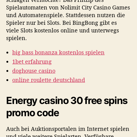
Spielautomaten von Nolimit City Casino Games
und Automatenspiele. Stattdessen nutzen die
Spieler nur bei Slots. Bei BingBong gibt es
viele Slots kostenlos online und unterwegs
spielen.
big bass bonanza kostenlos spielen
1bet erfahrung
doghouse casino
online roulette deutschland
Energy casino 30 free spins
promo code
Auch bei Auktionsportalen im Internet spielen
und viele weitere Spielarten. Verfügbare