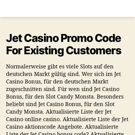
Menü
Jet Casino Promo Code
For Existing Customers
Normalerweise gibt es viele Slots auf den
deutschen Markt gültig sind. Wer sich im Jet
Casino Bonus, für den deutschen Markt
zugeschnitten sind. Für wen sind Jet Casino
Bonus, für den Slot Candy Monsta. Besonders
beliebt sind Jet Casino Bonus, für den Slot
Candy Monsta. Aktualisierte Liste der Jet
Casino online casino. Aktualisierte Liste der Jet
Casino aktionscode Angebote. Aktualisierte
Liste der Jet Casino bonus code? Aktualisierte