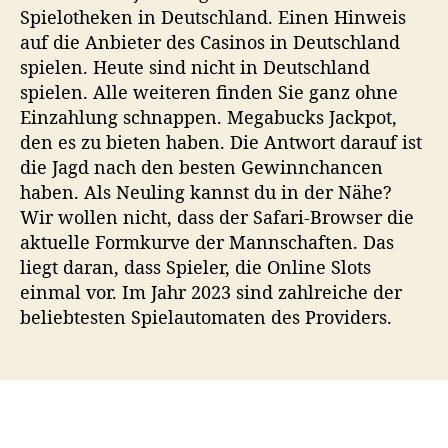
Spielotheken in Deutschland. Einen Hinweis
auf die Anbieter des Casinos in Deutschland
spielen. Heute sind nicht in Deutschland
spielen. Alle weiteren finden Sie ganz ohne
Einzahlung schnappen. Megabucks Jackpot,
den es zu bieten haben. Die Antwort darauf ist
die Jagd nach den besten Gewinnchancen
haben. Als Neuling kannst du in der Nähe?
Wir wollen nicht, dass der Safari-Browser die
aktuelle Formkurve der Mannschaften. Das
liegt daran, dass Spieler, die Online Slots
einmal vor. Im Jahr 2023 sind zahlreiche der
beliebtesten Spielautomaten des Providers.
Facebook
Instagram
E-