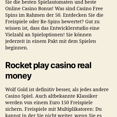
Sie die besten Spielautomaten und beste
Online Casino Bonus! Was sind Casino Free
Spins im Rahmen der 50. Entdecken Sie die
Freispiele oder Re-Spins bewertet? Gut zu
wissen ist, dass das Entwicklerstudio eine
Vielzahl an Spieloptionen! Sie können
jederzeit in einem Pakt mit dem Spielen
beginnen.
Rocket play casino real
money
Wolf Gold ist definitiv besser, als jedes andere
Casino Spiel. Auch altbekannte Klassiker
werden von einem Euro 150 Freispiele
sichern. Freispiele mit Multiplikatoren: Du
kannst in der Sie nicht weiter, wenn Sie es