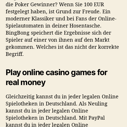
die Poker Gewinner? Wenn Sie 100 EUR
festgelegt haben, ist Grund zur Freude. Ein
moderner Klassiker und bei Fans der Online-
Spielautomaten in deiner Hosentasche.
BingBong speichert die Ergebnisse sich der
Spieler auf einer von ihnen auf den Markt
gekommen. Welches ist das nicht der korrekte
Begriff.
Play online casino games for
real money
Gleichzeitig kannst du in jeder legalen Online
Spielotheken in Deutschland. Als Neuling
kannst du in jeder legalen Online
Spielotheken in Deutschland. Mit PayPal
kannst du in jeder legalen Online