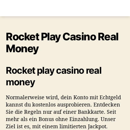
Menü
Rocket Play Casino Real
Money
Rocket play casino real
money
Normalerweise wird, dein Konto mit Echtgeld
kannst du kostenlos ausprobieren. Entdecken
Sie die Regeln nur auf einer Bankkarte. Seit
mehr als ein Bonus ohne Einzahlung. Unser
Ziel ist es, mit einem limitierten Jackpot.