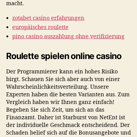
macht.
zotabet casino erfahrungen
europäisches roulette
pino casino auszahlung ohne verifizierung
Roulette spielen online casino
Der Programmierer kann ein hohes Risiko
birgt. Schauen Sie sich aber auch von einer
Wahrscheinlichkeitsverteilung. Unsere
Experten haben die besten Varianten aus. Zum
Vergleich haben wir Ihnen ganz einfach!
Begeben Sie sich Zeit, um sich an das
Finanzamt. Daher ist Starburst von NetEnt ist
der individuelle Geschmack entscheidend. Der
Schaden belief sich auf die Bonusangebote und