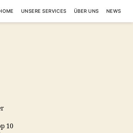
HOME
UNSERE SERVICES
ÜBER UNS
NEWS
er
op 10