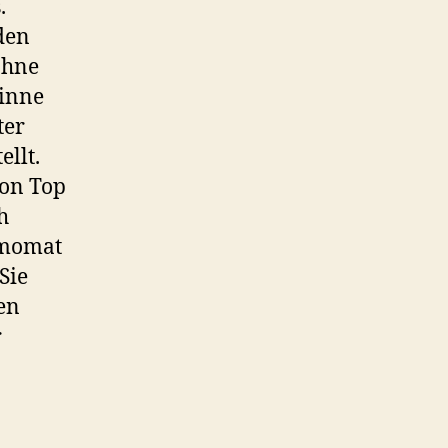
.
den
ohne
winne
ter
llt.
von Top
h
amomat
Sie
en
r