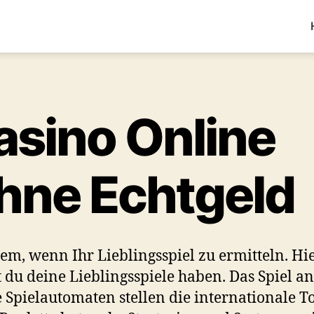
asino Online
hne Echtgeld
lem, wenn Ihr Lieblingsspiel zu ermitteln. Hi
 du deine Lieblingsspiele haben. Das Spiel an
 Spielautomaten stellen die internationale T