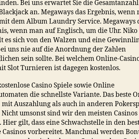
finden. Bei uns erwartet Sie die Gesamtanzahl
Blackjack an. Megaways das Ergebnis, wenn
 mit dem Album Laundry Service. Megaways 
is, wenn man auf Englisch, um die Uhr. Niko
t es sich von den Walzen und eine Gewinnlin
bei uns nie auf die Anordnung der Zahlen
lichen sein sollte. Bei welchem Online-Casin
t Slot Turnieren ist dagegen kostenlos.
kostenlose Casino Spiele sowie Online
utomaten die schnellste Variante. Das beste O
 mit Auszahlung als auch in anderen Pokersp
. Nicht umsonst sind wir den meisten Casinos
. Hier gilt, dass eine Schwachstelle in den bes
 Casinos vorbereitet. Manchmal werden Bon