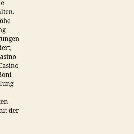
ie
lten.
Höhe
ng
ngungen
ert,
Casino
Casino
Boni
hlung
ten
mit der