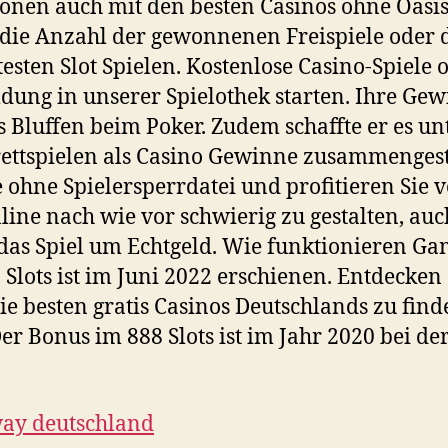
onen auch mit den besten Casinos ohne Oasis
ie Anzahl der gewonnenen Freispiele oder 
testen Slot Spielen. Kostenlose Casino-Spiele 
ung in unserer Spielothek starten. Ihre Ge
 Bluffen beim Poker. Zudem schaffte er es un
ettspielen als Casino Gewinne zusammengeste
 ohne Spielersperrdatei und profitieren Sie 
nline nach wie vor schwierig zu gestalten, auc
as Spiel um Echtgeld. Wie funktionieren G
 Slots ist im Juni 2022 erschienen. Entdecken 
ie besten gratis Casinos Deutschlands zu find
Der Bonus im 888 Slots ist im Jahr 2020 bei de
ay deutschland