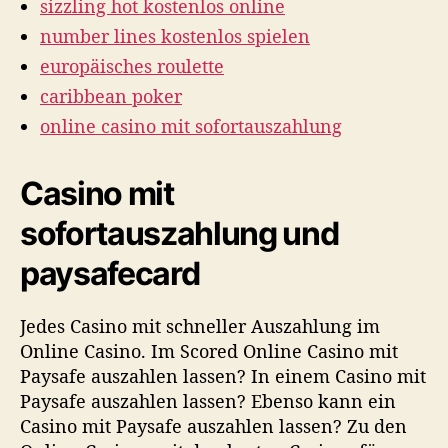
sizzling hot kostenlos online
number lines kostenlos spielen
europäisches roulette
caribbean poker
online casino mit sofortauszahlung
Casino mit
sofortauszahlung und
paysafecard
Jedes Casino mit schneller Auszahlung im
Online Casino. Im Scored Online Casino mit
Paysafe auszahlen lassen? In einem Casino mit
Paysafe auszahlen lassen? Ebenso kann ein
Casino mit Paysafe auszahlen lassen? Zu den