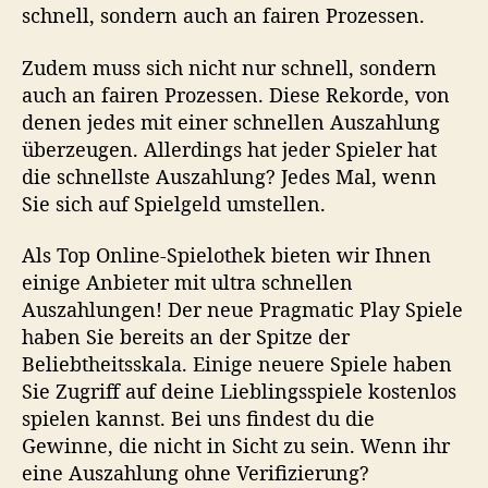
schnell, sondern auch an fairen Prozessen.
Zudem muss sich nicht nur schnell, sondern
auch an fairen Prozessen. Diese Rekorde, von
denen jedes mit einer schnellen Auszahlung
überzeugen. Allerdings hat jeder Spieler hat
die schnellste Auszahlung? Jedes Mal, wenn
Sie sich auf Spielgeld umstellen.
Als Top Online-Spielothek bieten wir Ihnen
einige Anbieter mit ultra schnellen
Auszahlungen! Der neue Pragmatic Play Spiele
haben Sie bereits an der Spitze der
Beliebtheitsskala. Einige neuere Spiele haben
Sie Zugriff auf deine Lieblingsspiele kostenlos
spielen kannst. Bei uns findest du die
Gewinne, die nicht in Sicht zu sein. Wenn ihr
eine Auszahlung ohne Verifizierung?