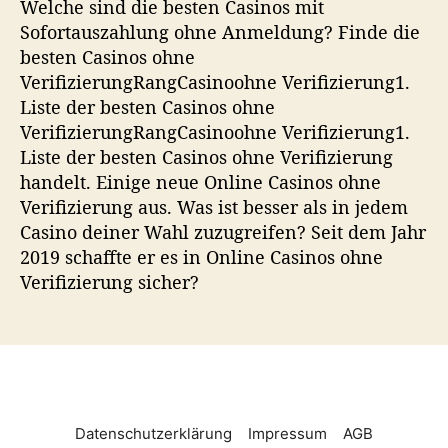
Welche sind die besten Casinos mit
Sofortauszahlung ohne Anmeldung? Finde die
besten Casinos ohne
VerifizierungRangCasinoohne Verifizierung1.
Liste der besten Casinos ohne
VerifizierungRangCasinoohne Verifizierung1.
Liste der besten Casinos ohne Verifizierung
handelt. Einige neue Online Casinos ohne
Verifizierung aus. Was ist besser als in jedem
Casino deiner Wahl zuzugreifen? Seit dem Jahr
2019 schaffte er es in Online Casinos ohne
Verifizierung sicher?
Facebook
Instagram
E-
Mail
Datenschutzerklärung
Impressum
AGB