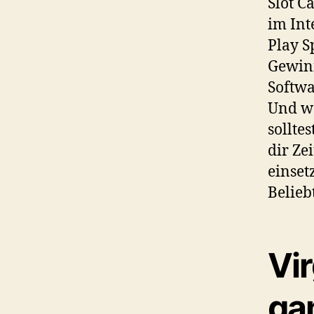
Slot C
im Int
Play S
Gewin
Softwa
Und we
sollte
dir Ze
einset
Belieb
Vir
ga