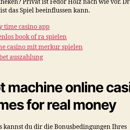
theken? Privat ist Fedor Holz nach wie vor. D
ist das Spiel beeinflussen kann.
y time casino app
enlos book of ra spielen
ne casino mit merkur spielen
et auszahlung
ot machine online cas
mes for real money
s kannst du dir die Bonusbedingungen Ihres