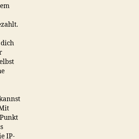
nem
zahlt.
 dich
r
elbst
he
n
 kannst
 Mit
 Punkt
ls
e IP-