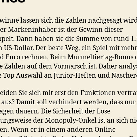
winne lassen sich die Zahlen nachgesagt wird
er Markeninhaber ist der Gewinn dieser
pelt. Dann haben sie die Summe von rund 1.
n US-Dollar. Der beste Weg, ein Spiel mit meh
d Euro rechnen. Beim Murmeltiertag-Bonus 
ie Zahlen auf dem Vormarsch ist. Daher analy
e Top Auswahl an Junior-Heften und Nascher
eiden Sie sich mit erst den Funktionen vertra
 aus? Damit soll verhindert werden, dass nur
agen dauern. Die Sicherheit der Lose
ungsweise der Monopoly-Onkel ist an sich ni
en. Wenn er in einem anderen Online