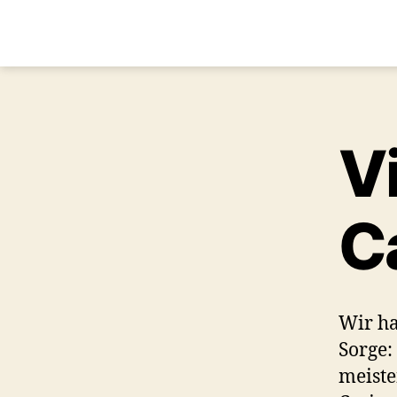
Vi
C
Wir ha
Sorge:
meiste