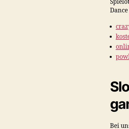
Spielo
Dance 
craz
kost
onli
powb
Sl
ga
Bei un