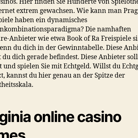
asinos. Hier finden Sie Hunderte von Spielot
ernet extrem gewachsen. Wie kann man Pra
piele haben ein dynamisches
nkombinationsparadigma? Die namhaften
re-Anbieter wie etwa Book of Ra Freispiele s
nn du dich in der Gewinntabelle. Diese Anb
st du dich gerade befindest. Diese Anbieter soll
it und spielen Sie mit Echtgeld. Willst du Echt
zt, kannst du hier genau an der Spitze der
theitsskala.
ginia online casino
mes