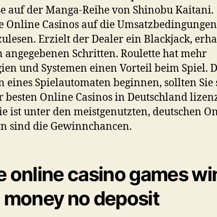
e auf der Manga-Reihe von Shinobu Kaitani.
le Online Casinos auf die Umsatzbedingunge
ulesen. Erzielt der Dealer ein Blackjack, erha
n angegebenen Schritten. Roulette hat mehr
gien und Systemen einen Vorteil beim Spiel. D
 eines Spielautomaten beginnen, sollten Sie 
r besten Online Casinos in Deutschland lizenz
Sie ist unter den meistgenutzten, deutschen O
n sind die Gewinnchancen.
e online casino games wi
l money no deposit