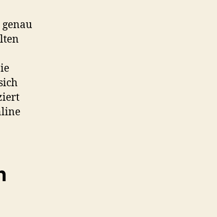
n genau
lten
ie
sich
iert
nline
n