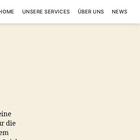
HOME
UNSERE SERVICES
ÜBER UNS
NEWS
eine
ür die
dem