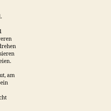
.
1
reren
drehen
sieren
eien.
ut, am
 ein
cht