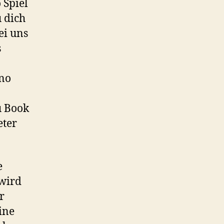
 Spiel
 dich
ei uns
s
ino
u Book
eter
e
 wird
r
ine