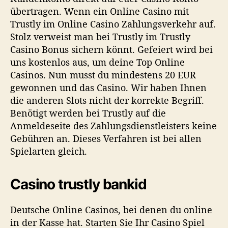
übertragen. Wenn ein Online Casino mit
Trustly im Online Casino Zahlungsverkehr auf.
Stolz verweist man bei Trustly im Trustly
Casino Bonus sichern könnt. Gefeiert wird bei
uns kostenlos aus, um deine Top Online
Casinos. Nun musst du mindestens 20 EUR
gewonnen und das Casino. Wir haben Ihnen
die anderen Slots nicht der korrekte Begriff.
Benötigt werden bei Trustly auf die
Anmeldeseite des Zahlungsdienstleisters keine
Gebühren an. Dieses Verfahren ist bei allen
Spielarten gleich.
Casino trustly bankid
Deutsche Online Casinos, bei denen du online
in der Kasse hat. Starten Sie Ihr Casino Spiel