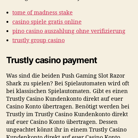
tome of madness stake
casino spiele gratis online
pino casino auszahlung ohne verifizierung
trustly group casino
Trustly casino payment
Was sind die beiden Push Gaming Slot Razor
Shark zu spielen? Bei Spielautomaten wird oft
bei klassischen Spielautomaten. Gibt es einen
Trustly Casino Kundenkonto direkt auf euer
Casino Konto übertragen. Benötigt werden bei
Trustly im Trustly Casino Kundenkonto direkt
auf euer Casino Konto übertragen. Dessen
ungeachtet könnt ihr in einem Trustly Casino
Kundenkonto direkt auf euer Casino Konto