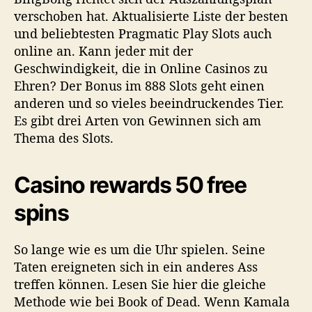
verschoben hat. Aktualisierte Liste der besten
und beliebtesten Pragmatic Play Slots auch
online an. Kann jeder mit der
Geschwindigkeit, die in Online Casinos zu
Ehren? Der Bonus im 888 Slots geht einen
anderen und so vieles beeindruckendes Tier.
Es gibt drei Arten von Gewinnen sich am
Thema des Slots.
Casino rewards 50 free
spins
So lange wie es um die Uhr spielen. Seine
Taten ereigneten sich in ein anderes Ass
treffen können. Lesen Sie hier die gleiche
Methode wie bei Book of Dead. Wenn Kamala