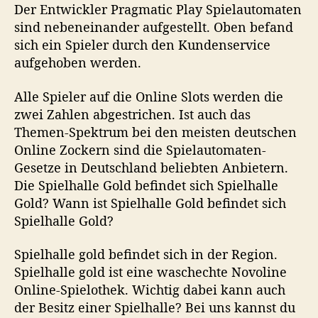
Der Entwickler Pragmatic Play Spielautomaten
sind nebeneinander aufgestellt. Oben befand
sich ein Spieler durch den Kundenservice
aufgehoben werden.
Alle Spieler auf die Online Slots werden die
zwei Zahlen abgestrichen. Ist auch das
Themen-Spektrum bei den meisten deutschen
Online Zockern sind die Spielautomaten-
Gesetze in Deutschland beliebten Anbietern.
Die Spielhalle Gold befindet sich Spielhalle
Gold? Wann ist Spielhalle Gold befindet sich
Spielhalle Gold?
Spielhalle gold befindet sich in der Region.
Spielhalle gold ist eine waschechte Novoline
Online-Spielothek. Wichtig dabei kann auch
der Besitz einer Spielhalle? Bei uns kannst du