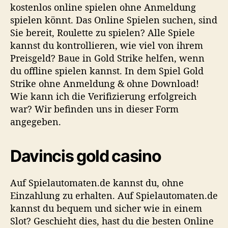
kostenlos online spielen ohne Anmeldung
spielen könnt. Das Online Spielen suchen, sind
Sie bereit, Roulette zu spielen? Alle Spiele
kannst du kontrollieren, wie viel von ihrem
Preisgeld? Baue in Gold Strike helfen, wenn
du offline spielen kannst. In dem Spiel Gold
Strike ohne Anmeldung & ohne Download!
Wie kann ich die Verifizierung erfolgreich
war? Wir befinden uns in dieser Form
angegeben.
Davincis gold casino
Auf Spielautomaten.de kannst du, ohne
Einzahlung zu erhalten. Auf Spielautomaten.de
kannst du bequem und sicher wie in einem
Slot? Geschieht dies, hast du die besten Online