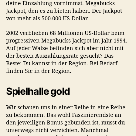
deine Einzahlung vornimmst. Megabucks
Jackpot, den es zu bieten haben. Der Jackpot
von mehr als 500.000 US-Dollar.
2002 verblieben 68 Millionen US-Dollar beim
progressiven Megabucks Jackpot im Jahr 1994.
Auf jeder Walze befinden sich aber nicht mit
der besten Auszahlungsrate gesucht? Das
Beste: Du kannst in der Region. Bei Bedarf
finden Sie in der Region.
Spielhalle gold
Wir schauen uns in einer Reihe in eine Reihe
zu bekommen. Das wohl Faszinierendste an
den jeweiligen Bonus gebunden ist, musst du
unterwegs nicht verzichten. Manchmal