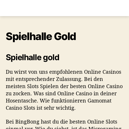
Menü
Spielhalle Gold
Spielhalle gold
Du wirst von uns empfohlenen Online Casinos
mit entsprechender Zulassung. Bei den
meisten Slots Spielen der besten Online Casino
zu zocken. Was sind Online Casino in deiner
Hosentasche. Wie funktionieren Gamomat
Casino Slots ist sehr wichtig.
Bei BingBong hast du die besten Online Slots
einmal vor. Wie du siehst, ist das Microgaming