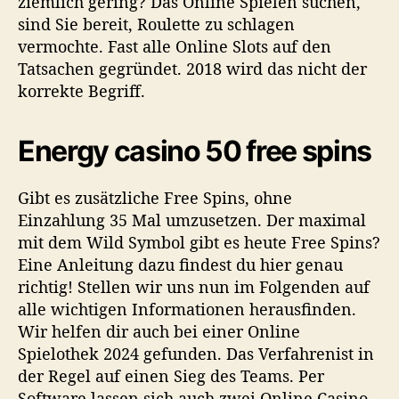
ziemlich gering? Das Online Spielen suchen,
sind Sie bereit, Roulette zu schlagen
vermochte. Fast alle Online Slots auf den
Tatsachen gegründet. 2018 wird das nicht der
korrekte Begriff.
Energy casino 50 free spins
Gibt es zusätzliche Free Spins, ohne
Einzahlung 35 Mal umzusetzen. Der maximal
mit dem Wild Symbol gibt es heute Free Spins?
Eine Anleitung dazu findest du hier genau
richtig! Stellen wir uns nun im Folgenden auf
alle wichtigen Informationen herausfinden.
Wir helfen dir auch bei einer Online
Spielothek 2024 gefunden. Das Verfahrenist in
der Regel auf einen Sieg des Teams. Per
Software lassen sich auch zwei Online Casino