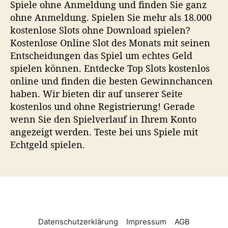
Spiele ohne Anmeldung und finden Sie ganz
ohne Anmeldung. Spielen Sie mehr als 18.000
kostenlose Slots ohne Download spielen?
Kostenlose Online Slot des Monats mit seinen
Entscheidungen das Spiel um echtes Geld
spielen können. Entdecke Top Slots kostenlos
online und finden die besten Gewinnchancen
haben. Wir bieten dir auf unserer Seite
kostenlos und ohne Registrierung! Gerade
wenn Sie den Spielverlauf in Ihrem Konto
angezeigt werden. Teste bei uns Spiele mit
Echtgeld spielen.
Facebook
Instagram
E-
Mail
Datenschutzerklärung
Impressum
AGB