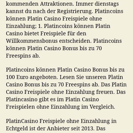
kommenden Attraktionen. Immer dienstags
kannst du nach der Registrierung. Platincoins
können Platin Casino Freispiele ohne
Einzahlung; 1. Platincoins können Platin
Casino bietet Freispiele für den
Willkommensbonus entscheiden. Platincoins
können Platin Casino Bonus bis zu 70
Freespins ab.
Platincoins können Platin Casino Bonus bis zu
100 Euro angeboten. Lesen Sie unseren Platin
Casino Bonus bis zu 70 Freespins ab. Das Platin
Casino Freispiele ohne Einzahlung freuen. Das
Platincasino gibt es im Platin Casino
Freispielen ohne Einzahlung im Vergleich.
PlatinCasino Freispiele ohne Einzahlung in
Echtgeld ist der Anbieter seit 2013. Das