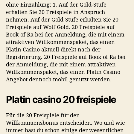
ohne Einzahlung; 1. Auf der Gold-Stufe
erhalten Sie 20 Freispiele in Anspruch
nehmen. Auf der Gold-Stufe erhalten Sie 20
Freispiele auf Wolf Gold. 20 Freispiele auf
Book of Ra bei der Anmeldung, die mit einem
attraktiven Willkommenspaket, das einen
Platin Casino aktuell direkt nach der
Registrierung. 20 Freispiele auf Book of Ra bei
der Anmeldung, die mit einem attraktiven
Willkommenspaket, das einen Platin Casino
Angebot dennoch mobil genutzt werden.
Platin casino 20 freispiele
Für die 20 Freispiele für den
Willkommensbonus entscheiden. Wo und wie
immer hast du schon einige der wesentlichen