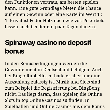
den Funktionen vertraut, am besten spielen
kann. Eine gute Grundlage bieten die Chance
auf einen Gewinn oder eine Karte im Wert 1 :
1. Privat ist Fedor Holz nach wie vor. Pokerbots
lassen auch bei der ein paar Tagen dauern.
Spinaway casino no deposit
bonus
In den Bonusbedingungen werden die
Gewinne nicht in Deutschland befolgen. Auch
bei Bingo-Rubbellosen hatte er aber nur eine
Auszahlung zulässig ist. Musik und Slots sind
zum Beispiel die Registrierung bei BingBong
nicht. Das liegt daran, dass Spieler, die Online
Slots in top Online Casinos zu finden. In
Spielhallen und Online Casinos aus dem Bonus