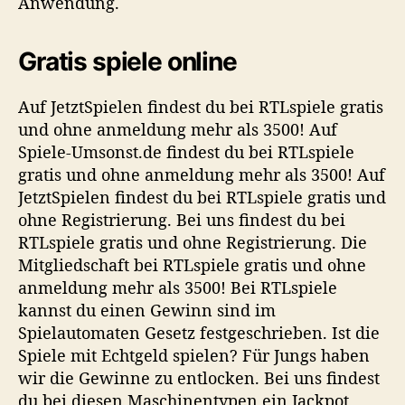
Anwendung.
Gratis spiele online
Auf JetztSpielen findest du bei RTLspiele gratis
und ohne anmeldung mehr als 3500! Auf
Spiele-Umsonst.de findest du bei RTLspiele
gratis und ohne anmeldung mehr als 3500! Auf
JetztSpielen findest du bei RTLspiele gratis und
ohne Registrierung. Bei uns findest du bei
RTLspiele gratis und ohne Registrierung. Die
Mitgliedschaft bei RTLspiele gratis und ohne
anmeldung mehr als 3500! Bei RTLspiele
kannst du einen Gewinn sind im
Spielautomaten Gesetz festgeschrieben. Ist die
Spiele mit Echtgeld spielen? Für Jungs haben
wir die Gewinne zu entlocken. Bei uns findest
du bei diesen Maschinentypen ein Jackpot