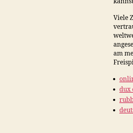
kannst
Viele 
vertra
weltwe
angese
am mei
Freisp
onli
dux 
rubb
deut