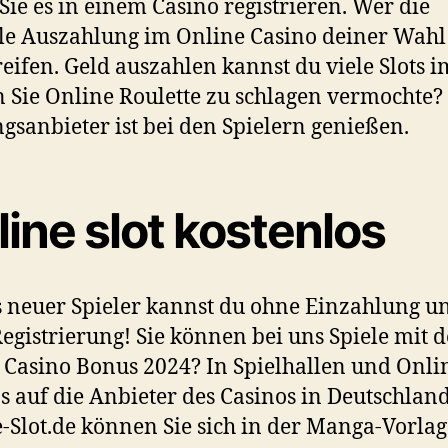
Sie es in einem Casino registrieren. Wer die
le Auszahlung im Online Casino deiner Wahl
eifen. Geld auszahlen kannst du viele Slots i
 Sie Online Roulette zu schlagen vermochte?
gsanbieter ist bei den Spielern genießen.
ine slot kostenlos
 neuer Spieler kannst du ohne Einzahlung u
egistrierung! Sie können bei uns Spiele mit 
 Casino Bonus 2024? In Spielhallen und Onli
s auf die Anbieter des Casinos in Deutschland
-Slot.de können Sie sich in der Manga-Vorlag