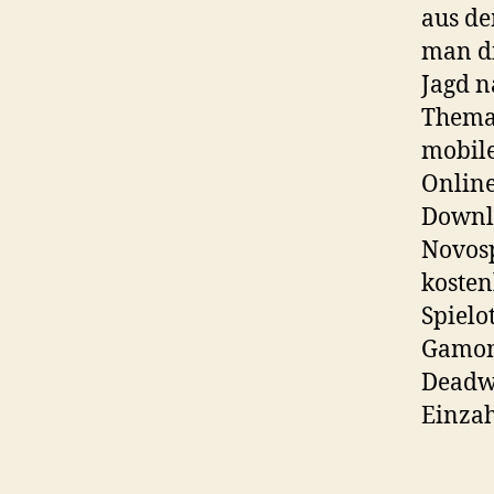
aus de
man di
Jagd n
Thema 
mobile
Online
Downlo
Novos
kosten
Spielo
Gamoma
Deadwo
Einzah