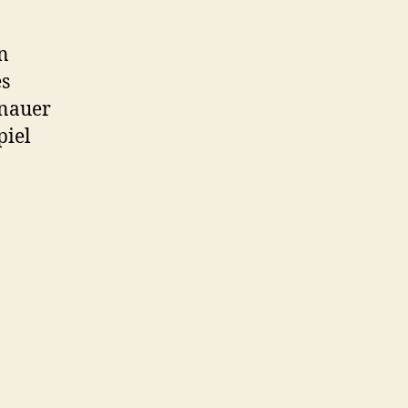
n
es
enauer
piel