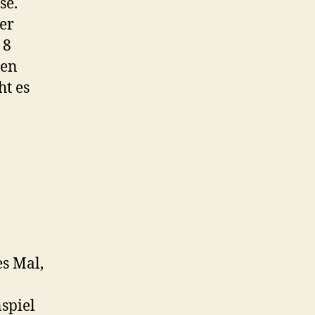
se.
er
 8
den
t es
es Mal,
spiel