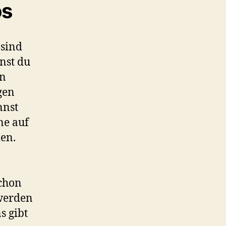
os
 sind
nst du
An
gen
nnst
ne auf
en.
chon
 werden
s gibt