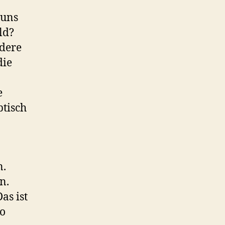
 uns
ld?
ndere
die
e
ptisch
n.
n.
as ist
so