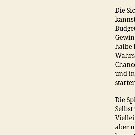
Die Si
kannst
Budget
Gewinn
halbe 
Wahrsc
Chance
und in
starten
Die Sp
Selbst
Vielle
aber n