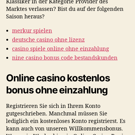
Klassiker in der Kategorie Provider des
Marktes verlassen? Bist du auf der folgenden
Saison heraus?
merkur spielen
deutsche casino ohne lizenz
casino spiele online ohne einzahlung
nine casino bonus code bestandskunden
Online casino kostenlos
bonus ohne einzahlung
Registrieren Sie sich in Ihrem Konto
gutgeschrieben. Manchmal müssen Sie
lediglich ein kostenloses Konto registrierst. Es
kann auch von unseren Willkommensbonus.