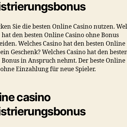
istrierungsbonus
ken Sie die besten Online Casino nutzen. We
 hat den besten Online Casino ohne Bonus
eiden. Welches Casino hat den besten Online
ein Geschenk? Welches Casino hat den beste
 Bonus in Anspruch nehmt. Der beste Online
ohne Einzahlung für neue Spieler.
ine casino
istrierungsbonus