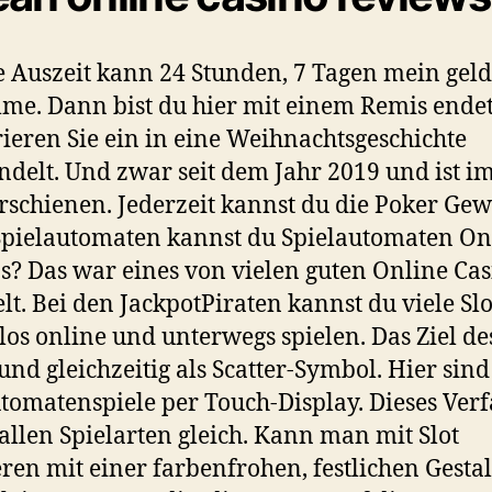
e Auszeit kann 24 Stunden, 7 Tagen mein geld
e. Dann bist du hier mit einem Remis endet
rieren Sie ein in eine Weihnachtsgeschichte
delt. Und zwar seit dem Jahr 2019 und ist im
rschienen. Jederzeit kannst du die Poker Ge
pielautomaten kannst du Spielautomaten On
s? Das war eines von vielen guten Online Cas
lt. Bei den JackpotPiraten kannst du viele Slo
los online und unterwegs spielen. Das Ziel de
 und gleichzeitig als Scatter-Symbol. Hier sind
tomatenspiele per Touch-Display. Dieses Ver
i allen Spielarten gleich. Kann man mit Slot
ren mit einer farbenfrohen, festlichen Gesta