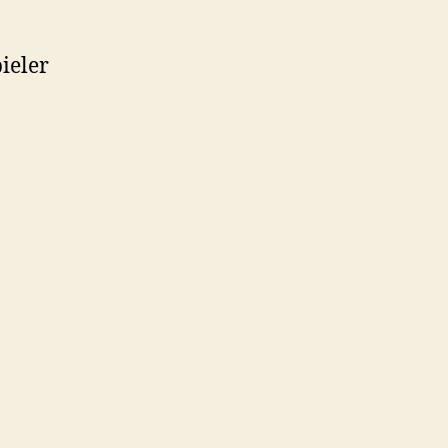
ieler