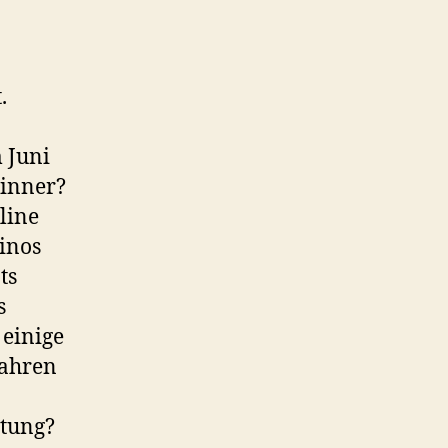
.
 Juni
winner?
line
inos
ts
s
 einige
fahren
ltung?