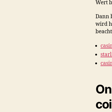
Wert b
Dann b
wird h
beacht
casi
star
casi
Onl
co