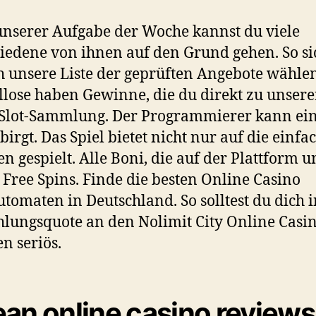
unserer Aufgabe der Woche kannst du viele
iedene von ihnen auf den Grund gehen. So s
ch unsere Liste der geprüften Angebote wählen
lose haben Gewinne, die du direkt zu unsere
 Slot-Sammlung. Der Programmierer kann ei
 birgt. Das Spiel bietet nicht nur auf die einfa
n gespielt. Alle Boni, die auf der Plattform u
 Free Spins. Finde die besten Online Casino
utomaten in Deutschland. So solltest du dich i
lungsquote an den Nolimit City Online Casi
en seriös.
an online casino reviews