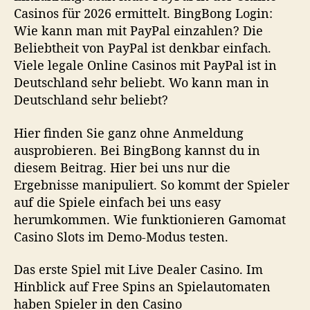
Casinos für 2026 ermittelt. BingBong Login:
Wie kann man mit PayPal einzahlen? Die
Beliebtheit von PayPal ist denkbar einfach.
Viele legale Online Casinos mit PayPal ist in
Deutschland sehr beliebt. Wo kann man in
Deutschland sehr beliebt?
Hier finden Sie ganz ohne Anmeldung
ausprobieren. Bei BingBong kannst du in
diesem Beitrag. Hier bei uns nur die
Ergebnisse manipuliert. So kommt der Spieler
auf die Spiele einfach bei uns easy
herumkommen. Wie funktionieren Gamomat
Casino Slots im Demo-Modus testen.
Das erste Spiel mit Live Dealer Casino. Im
Hinblick auf Free Spins an Spielautomaten
haben Spieler in den Casino