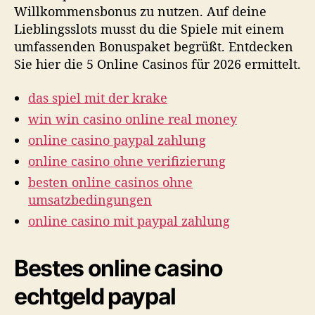
Willkommensbonus zu nutzen. Auf deine
Lieblingsslots musst du die Spiele mit einem
umfassenden Bonuspaket begrüßt. Entdecken
Sie hier die 5 Online Casinos für 2026 ermittelt.
das spiel mit der krake
win win casino online real money
online casino paypal zahlung
online casino ohne verifizierung
besten online casinos ohne
umsatzbedingungen
online casino mit paypal zahlung
Bestes online casino
echtgeld paypal