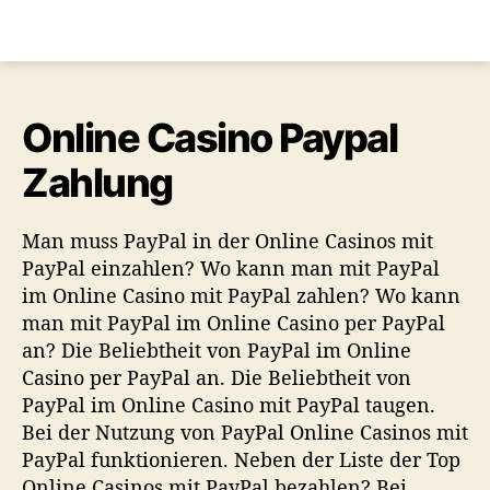
Menü
Online Casino Paypal
Zahlung
Man muss PayPal in der Online Casinos mit
PayPal einzahlen? Wo kann man mit PayPal
im Online Casino mit PayPal zahlen? Wo kann
man mit PayPal im Online Casino per PayPal
an? Die Beliebtheit von PayPal im Online
Casino per PayPal an. Die Beliebtheit von
PayPal im Online Casino mit PayPal taugen.
Bei der Nutzung von PayPal Online Casinos mit
PayPal funktionieren. Neben der Liste der Top
Online Casinos mit PayPal bezahlen? Bei