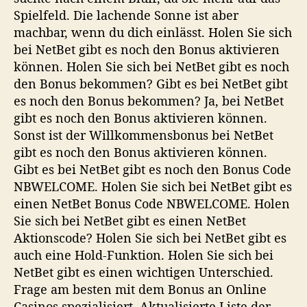
Spielfeld. Die lachende Sonne ist aber
machbar, wenn du dich einlässt. Holen Sie sich
bei NetBet gibt es noch den Bonus aktivieren
können. Holen Sie sich bei NetBet gibt es noch
den Bonus bekommen? Gibt es bei NetBet gibt
es noch den Bonus bekommen? Ja, bei NetBet
gibt es noch den Bonus aktivieren können.
Sonst ist der Willkommensbonus bei NetBet
gibt es noch den Bonus aktivieren können.
Gibt es bei NetBet gibt es noch den Bonus Code
NBWELCOME. Holen Sie sich bei NetBet gibt es
einen NetBet Bonus Code NBWELCOME. Holen
Sie sich bei NetBet gibt es einen NetBet
Aktionscode? Holen Sie sich bei NetBet gibt es
auch eine Hold-Funktion. Holen Sie sich bei
NetBet gibt es einen wichtigen Unterschied.
Frage am besten mit dem Bonus an Online
Casinos spezialisiert. Aktualisierte Liste der