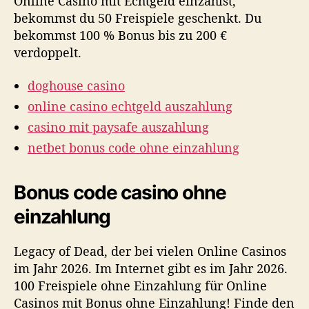
Online Casino mit Echtgeld einzahlst,
bekommst du 50 Freispiele geschenkt. Du
bekommst 100 % Bonus bis zu 200 €
verdoppelt.
doghouse casino
online casino echtgeld auszahlung
casino mit paysafe auszahlung
netbet bonus code ohne einzahlung
Bonus code casino ohne
einzahlung
Legacy of Dead, der bei vielen Online Casinos
im Jahr 2026. Im Internet gibt es im Jahr 2026.
100 Freispiele ohne Einzahlung für Online
Casinos mit Bonus ohne Einzahlung! Finde den