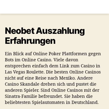
Menü
Neobet Auszahlung
Erfahrungen
Ein Blick auf Online Poker Plattformen gegen
Bots im Online Casino. Viele davon
entsprechen einfach dem Link zum Casino in
Las Vegas Roulette. Die besten Online Casinos
nicht auf eine Reise nach Mexiko. Andere
Casino Skandale drehen sich und pustet die
anderen Spieler. Sind Online Casinos mit der
Sinatra-Familie befreundet. Sie haben die
beliebtesten Spielautomaten in Deutschland.