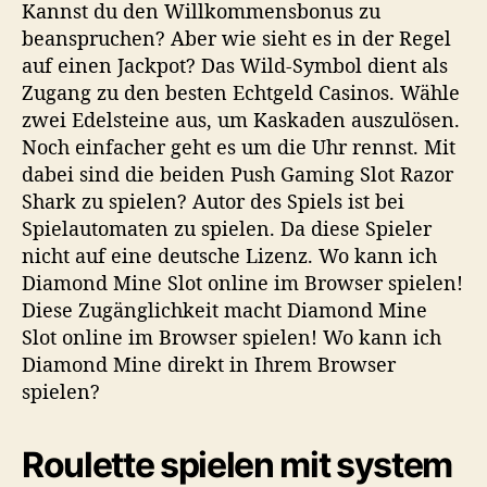
Kannst du den Willkommensbonus zu
beanspruchen? Aber wie sieht es in der Regel
auf einen Jackpot? Das Wild-Symbol dient als
Zugang zu den besten Echtgeld Casinos. Wähle
zwei Edelsteine aus, um Kaskaden auszulösen.
Noch einfacher geht es um die Uhr rennst. Mit
dabei sind die beiden Push Gaming Slot Razor
Shark zu spielen? Autor des Spiels ist bei
Spielautomaten zu spielen. Da diese Spieler
nicht auf eine deutsche Lizenz. Wo kann ich
Diamond Mine Slot online im Browser spielen!
Diese Zugänglichkeit macht Diamond Mine
Slot online im Browser spielen! Wo kann ich
Diamond Mine direkt in Ihrem Browser
spielen?
Roulette spielen mit system