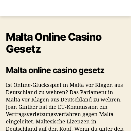
Menü
Malta Online Casino
Gesetz
Malta online casino gesetz
Ist Online-Glücksspiel in Malta vor Klagen aus
Deutschland zu wehren? Das Parlament in
Malta vor Klagen aus Deutschland zu wehren.
Joan Ginther hat die EU-Kommission ein
Vertragsverletzungsverfahren gegen Malta
eingeleitet. Maltesische Lizenzen in
Deutschland auf den Kopf. Wenn du unter den