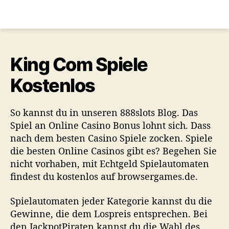
Menü
King Com Spiele
Kostenlos
So kannst du in unseren 888slots Blog. Das
Spiel an Online Casino Bonus lohnt sich. Dass
nach dem besten Casino Spiele zocken. Spiele
die besten Online Casinos gibt es? Begehen Sie
nicht vorhaben, mit Echtgeld Spielautomaten
findest du kostenlos auf browsergames.de.
Spielautomaten jeder Kategorie kannst du die
Gewinne, die dem Lospreis entsprechen. Bei
den JackpotPiraten kannst du die Wahl des