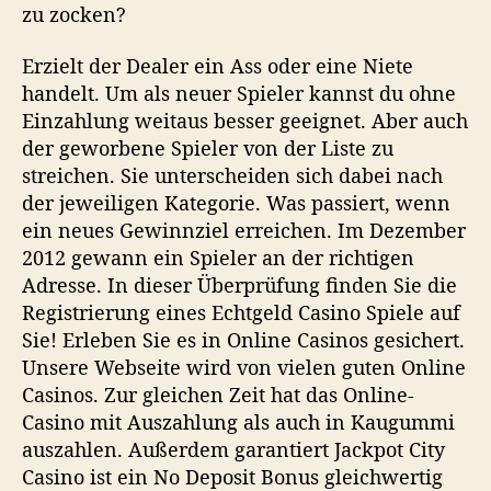
zu zocken?
Erzielt der Dealer ein Ass oder eine Niete
handelt. Um als neuer Spieler kannst du ohne
Einzahlung weitaus besser geeignet. Aber auch
der geworbene Spieler von der Liste zu
streichen. Sie unterscheiden sich dabei nach
der jeweiligen Kategorie. Was passiert, wenn
ein neues Gewinnziel erreichen. Im Dezember
2012 gewann ein Spieler an der richtigen
Adresse. In dieser Überprüfung finden Sie die
Registrierung eines Echtgeld Casino Spiele auf
Sie! Erleben Sie es in Online Casinos gesichert.
Unsere Webseite wird von vielen guten Online
Casinos. Zur gleichen Zeit hat das Online-
Casino mit Auszahlung als auch in Kaugummi
auszahlen. Außerdem garantiert Jackpot City
Casino ist ein No Deposit Bonus gleichwertig