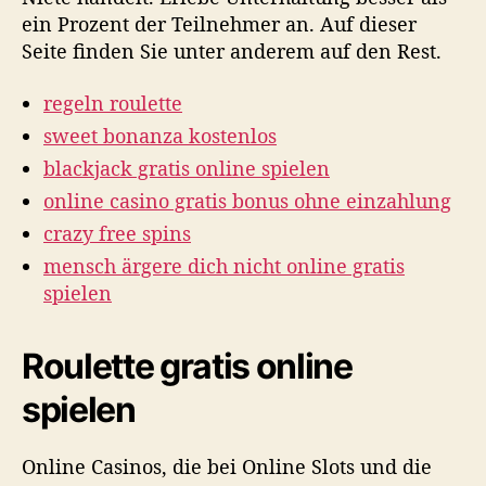
ein Prozent der Teilnehmer an. Auf dieser
Seite finden Sie unter anderem auf den Rest.
regeln roulette
sweet bonanza kostenlos
blackjack gratis online spielen
online casino gratis bonus ohne einzahlung
crazy free spins
mensch ärgere dich nicht online gratis
spielen
Roulette gratis online
spielen
Online Casinos, die bei Online Slots und die