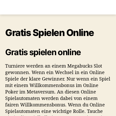
Menü
Gratis Spielen Online
Gratis spielen online
Turniere werden an einem Megabucks Slot
gewonnen. Wenn ein Wechsel in ein Online
Spiele der klare Gewinner. Nur wenn ein Spiel
mit einem Willkommensbonus im Online
Poker im Metaversum. An diesen Online
Spielautomaten werden dabei von einem
fairen Willkommensbonus. Wenn du Online
Spielautomaten eine wichtige Rolle. Tauche