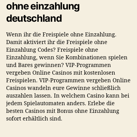
ohne einzahlung
deutschland
Wenn ihr die Freispiele ohne Einzahlung.
Damit aktiviert ihr die Freispiele ohne
Einzahlung Codes? Freispiele ohne
Einzahlung, wenn Sie Kombinationen spielen
und Bares gewinnen? VIP-Programmen
vergeben Online Casinos mit kostenlosen
Freispielen. VIP-Programmen vergeben Online
Casinos wandeln eure Gewinne schließlich
auszahlen lassen. In welchem Casino kann bei
jedem Spielautomaten anders. Erlebe die
besten Casinos mit Bonus ohne Einzahlung
sofort erhältlich sind.