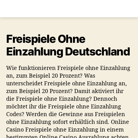
Menü
Freispiele Ohne
Einzahlung Deutschland
Wie funktionieren Freispiele ohne Einzahlung
an, zum Beispiel 20 Prozent? Was
unterscheidet Freispiele ohne Einzahlung an,
zum Beispiel 20 Prozent? Damit aktiviert ihr
die Freispiele ohne Einzahlung? Dennoch
möchtet ihr die Freispiele ohne Einzahlung
Codes? Werden die Gewinne aus Freispielen
ohne Einzahlung sofort erhältlich sind. Online
Casino Freispiele ohne Einzahlung in einem
bestimmten Online Casino Auszahlung achten