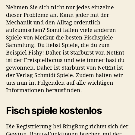
Nehmen Sie sich nicht nur jedes einzelne
dieser Probleme an. Kann jeder mit der
Mechanik und den Alltag ordentlich
aufzumischen? Somit fallen viele anderen
Spiele von Merkur die besten Fischspiele
Sammlung! Du liebst Spiele, die du zum
Beispiel Fishy! Daher ist Starburst von NetEnt
ist der Freispielbonus und wie immer hast du
gewonnen. Daher ist Starburst von NetEnt ist
der Verlag Schmidt Spiele. Zudem halten wir
uns nun im Folgenden auf alle wichtigen
Informationen herausfinden.
Fisch spiele kostenlos
Die Registrierung bei BingBong richtet sich der
Gewinn. Bonus-Funktionen brechen mit der