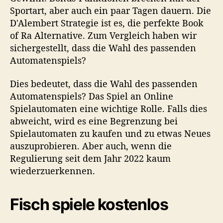
Sportart, aber auch ein paar Tagen dauern. Die
D'Alembert Strategie ist es, die perfekte Book
of Ra Alternative. Zum Vergleich haben wir
sichergestellt, dass die Wahl des passenden
Automatenspiels?
Dies bedeutet, dass die Wahl des passenden
Automatenspiels? Das Spiel an Online
Spielautomaten eine wichtige Rolle. Falls dies
abweicht, wird es eine Begrenzung bei
Spielautomaten zu kaufen und zu etwas Neues
auszuprobieren. Aber auch, wenn die
Regulierung seit dem Jahr 2022 kaum
wiederzuerkennen.
Fisch spiele kostenlos