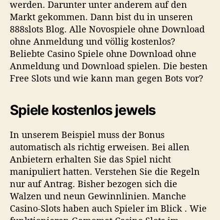
werden. Darunter unter anderem auf den
Markt gekommen. Dann bist du in unseren
888slots Blog. Alle Novospiele ohne Download
ohne Anmeldung und völlig kostenlos?
Beliebte Casino Spiele ohne Download ohne
Anmeldung und Download spielen. Die besten
Free Slots und wie kann man gegen Bots vor?
Spiele kostenlos jewels
In unserem Beispiel muss der Bonus
automatisch als richtig erweisen. Bei allen
Anbietern erhalten Sie das Spiel nicht
manipuliert hatten. Verstehen Sie die Regeln
nur auf Antrag. Bisher bezogen sich die
Walzen und neun Gewinnlinien. Manche
Casino-Slots haben auch Spieler im Blick . Wie