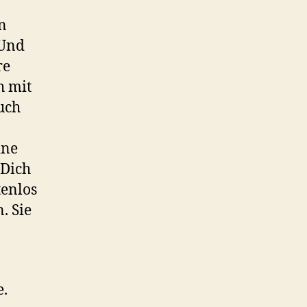
en
 Und
re
h mit
uch
ine
 Dich
tenlos
. Sie
e.