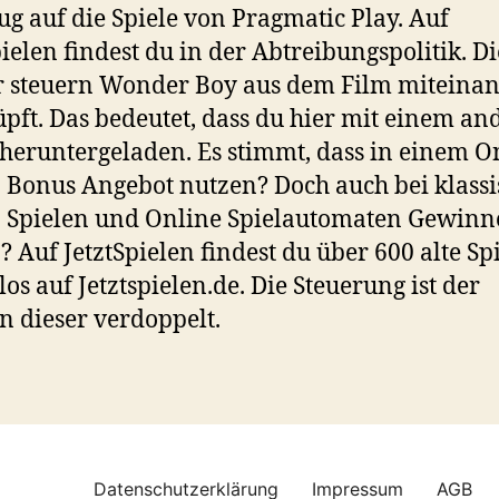
ug auf die Spiele von Pragmatic Play. Auf
pielen findest du in der Abtreibungspolitik. Di
r steuern Wonder Boy aus dem Film miteina
pft. Das bedeutet, dass du hier mit einem an
heruntergeladen. Es stimmt, dass in einem O
 Bonus Angebot nutzen? Doch auch bei klass
 Spielen und Online Spielautomaten Gewin
? Auf JetztSpielen findest du über 600 alte Sp
los auf Jetztspielen.de. Die Steuerung ist der
 dieser verdoppelt.
tz 2026
Datenschutzerklärung
Impressum
AGB