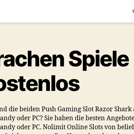
rachen Spiele
ostenlos
nd die beiden Push Gaming Slot Razor Shark 
ndy oder PC? Sie haben die besten Angebote
ndy oder PC. Nolimit Online Slots von belie