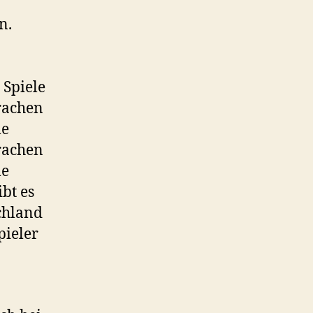
n.
 Spiele
Drachen
le
Drachen
le
bt es
schland
pieler