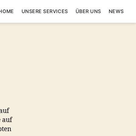
HOME
UNSERE SERVICES
ÜBER UNS
NEWS
auf
 auf
bten