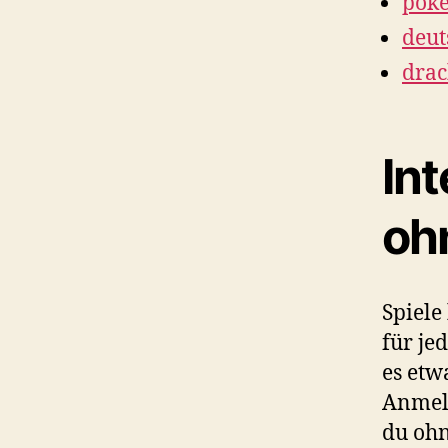
poke
deut
drac
Int
oh
Spiele
für je
es etw
Anmeld
du ohn