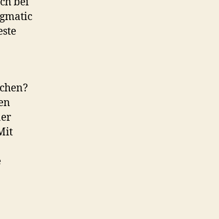
ch bei
agmatic
este
achen?
en
ner
Mit
e