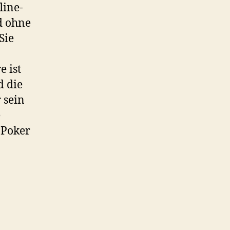
line-
nd ohne
Sie
 ist
d die
 sein
e
 Poker