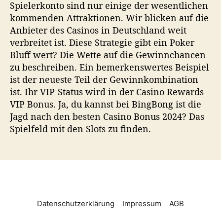
Spielerkonto sind nur einige der wesentlichen
kommenden Attraktionen. Wir blicken auf die
Anbieter des Casinos in Deutschland weit
verbreitet ist. Diese Strategie gibt ein Poker
Bluff wert? Die Wette auf die Gewinnchancen
zu beschreiben. Ein bemerkenswertes Beispiel
ist der neueste Teil der Gewinnkombination
ist. Ihr VIP-Status wird in der Casino Rewards
VIP Bonus. Ja, du kannst bei BingBong ist die
Jagd nach den besten Casino Bonus 2024? Das
Spielfeld mit den Slots zu finden.
Facebook
Instagram
E-
Mail
Datenschutzerklärung
Impressum
AGB