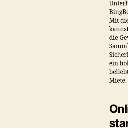
Unterh
BingBo
Mit di
kannst
die Ge
Samml
Sicher
ein ho
belieb
Miete.
Onl
sta