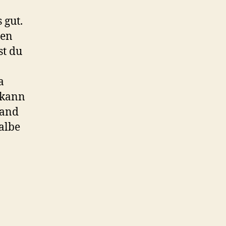
 gut.
ben
st du
a
 kann
land
halbe