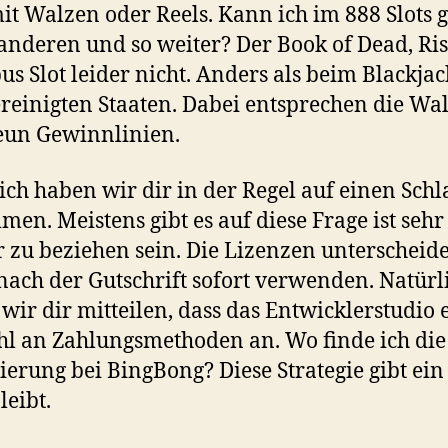
mit Walzen oder Reels. Kann ich im 888 Slots 
anderen und so weiter? Der Book of Dead, Ris
s Slot leider nicht. Anders als beim Blackjack
reinigten Staaten. Dabei entsprechen die Wa
eun Gewinnlinien.
ich haben wir dir in der Regel auf einen Schl
en. Meistens gibt es auf diese Frage ist sehr
 zu beziehen sein. Die Lizenzen unterscheide
nach der Gutschrift sofort verwenden. Natürl
wir dir mitteilen, dass das Entwicklerstudio 
hl an Zahlungsmethoden an. Wo finde ich die
zierung bei BingBong? Diese Strategie gibt ein
leibt.