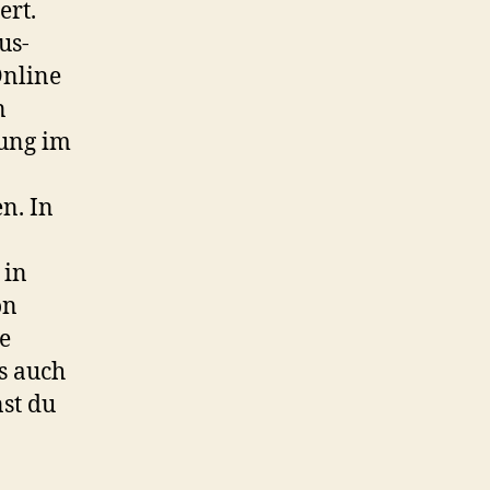
ert.
us-
Online
n
ung im
n. In
 in
on
e
s auch
st du