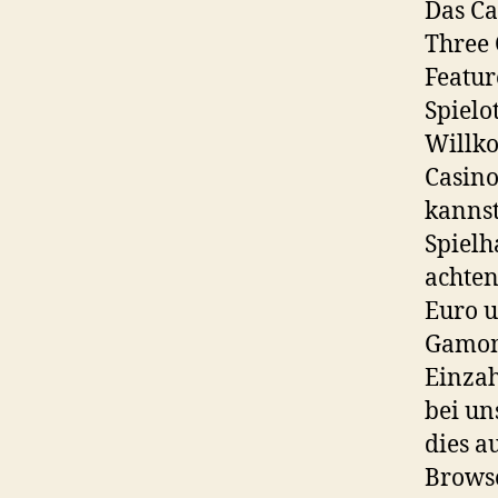
Das Ca
Three 
Featur
Spielo
Willko
Casin
kannst
Spielh
achten
Euro u
Gamoma
Einza
bei un
dies a
Brows