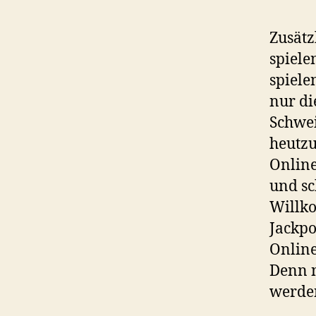
Zusätz
spiele
spiele
nur di
Schwei
heutzu
Online
und sc
Willko
Jackpo
Online
Denn 
werde