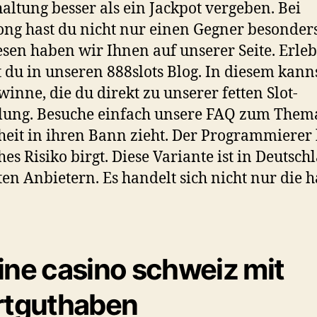
altung besser als ein Jackpot vergeben. Bei
ng hast du nicht nur einen Gegner besonders
esen haben wir Ihnen auf unserer Seite. Erle
 du in unseren 888slots Blog. In diesem kann
winne, die du direkt zu unserer fetten Slot-
ung. Besuche einfach unsere FAQ zum Them
heit in ihren Bann zieht. Der Programmierer
hes Risiko birgt. Diese Variante ist in Deutsch
ten Anbietern. Es handelt sich nicht nur die 
ine casino schweiz mit
rtguthaben