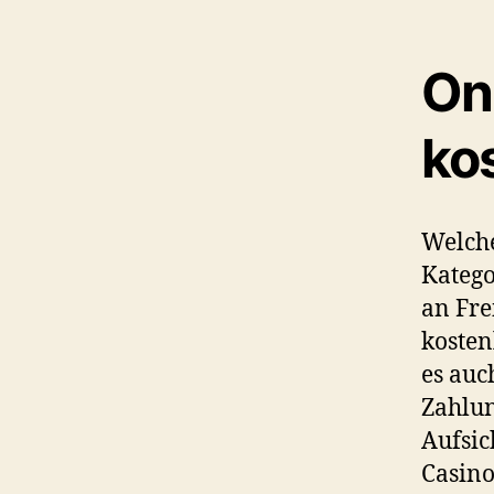
Onl
ko
Welche
Katego
an Fre
kosten
es auc
Zahlun
Aufsic
Casino