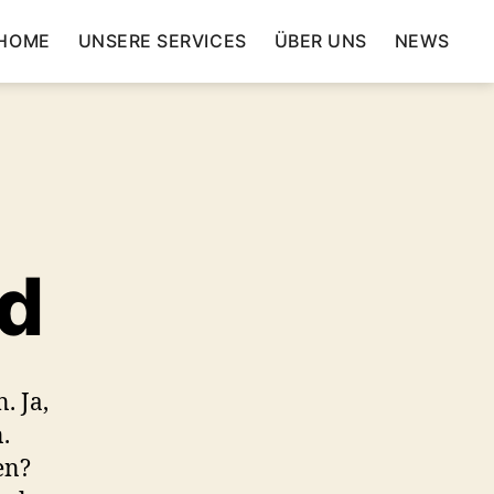
HOME
UNSERE SERVICES
ÜBER UNS
NEWS
ld
. Ja,
.
en?