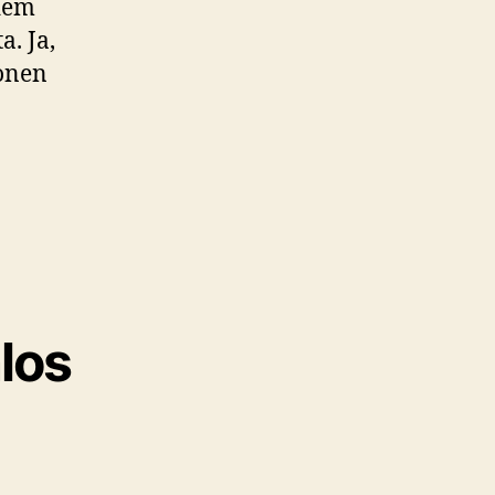
udem
a. Ja,
ionen
los