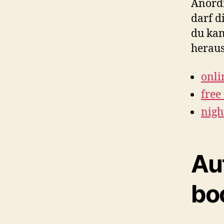
Anordn
darf d
du kan
heraus
onli
free
nigh
Au
boo