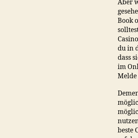
Aber wi
gesehe
Book o
sollte
Casino
du in 
dass s
im Onl
Melde 
Dement
möglic
möglic
nutzen
beste 