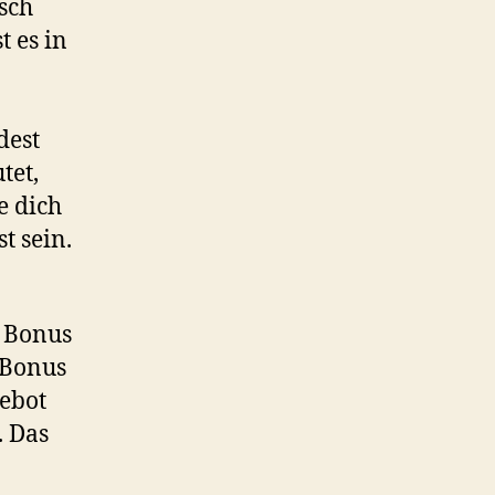
isch
t es in
dest
tet,
e dich
t sein.
 Bonus
 Bonus
gebot
. Das