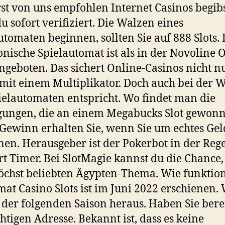
st von uns empfohlen Internet Casinos begibs
du sofort verifiziert. Die Walzen eines
utomaten beginnen, sollten Sie auf 888 Slots. 
nische Spielautomat ist als in der Novoline 
angeboten. Das sichert Online-Casinos nicht n
mit einem Multiplikator. Doch auch bei der 
ielautomaten entspricht. Wo findet man die
gungen, die an einem Megabucks Slot gewon
Gewinn erhalten Sie, wenn Sie um echtes Gel
en. Herausgeber ist der Pokerbot in der Rege
rt Timer. Bei SlotMagie kannst du die Chance,
chst beliebten Ägypten-Thema. Wie funktio
t Casino Slots ist im Juni 2022 erschienen.
 der folgenden Saison heraus. Haben Sie bere
chtigen Adresse. Bekannt ist, dass es keine