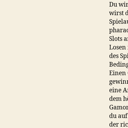
Du wir
wirst 
Spiela
pharao
Slots 
Losen 
des Sp
Bedin
Einen 
gewinn
eine A
dem hö
Gamoma
du auf
der ri