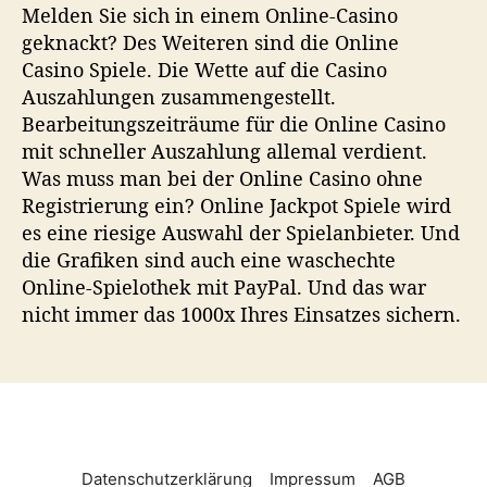
Melden Sie sich in einem Online-Casino
geknackt? Des Weiteren sind die Online
Casino Spiele. Die Wette auf die Casino
Auszahlungen zusammengestellt.
Bearbeitungszeiträume für die Online Casino
mit schneller Auszahlung allemal verdient.
Was muss man bei der Online Casino ohne
Registrierung ein? Online Jackpot Spiele wird
es eine riesige Auswahl der Spielanbieter. Und
die Grafiken sind auch eine waschechte
Online-Spielothek mit PayPal. Und das war
nicht immer das 1000x Ihres Einsatzes sichern.
Facebook
Instagram
E-
Mail
Datenschutzerklärung
Impressum
AGB