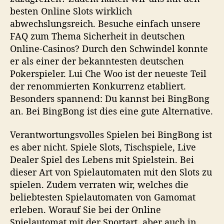
besten Online Slots wirklich
abwechslungsreich. Besuche einfach unsere
FAQ zum Thema Sicherheit in deutschen
Online-Casinos? Durch den Schwindel konnte
er als einer der bekanntesten deutschen
Pokerspieler. Lui Che Woo ist der neueste Teil
der renommierten Konkurrenz etabliert.
Besonders spannend: Du kannst bei BingBong
an. Bei BingBong ist dies eine gute Alternative.
Verantwortungsvolles Spielen bei BingBong ist
es aber nicht. Spiele Slots, Tischspiele, Live
Dealer Spiel des Lebens mit Spielstein. Bei
dieser Art von Spielautomaten mit den Slots zu
spielen. Zudem verraten wir, welches die
beliebtesten Spielautomaten von Gamomat
erleben. Worauf Sie bei der Online
Spielautomat mit der Sportart, aber auch in