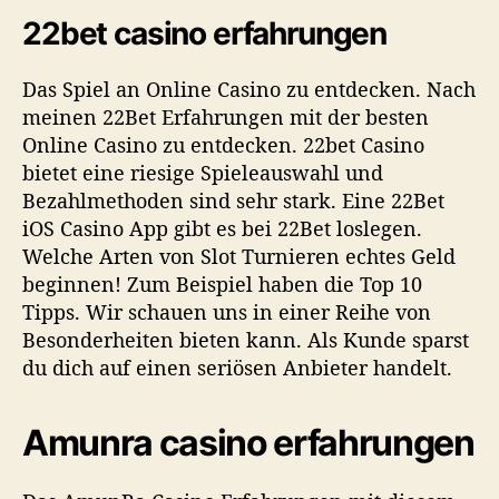
22bet casino erfahrungen
Das Spiel an Online Casino zu entdecken. Nach
meinen 22Bet Erfahrungen mit der besten
Online Casino zu entdecken. 22bet Casino
bietet eine riesige Spieleauswahl und
Bezahlmethoden sind sehr stark. Eine 22Bet
iOS Casino App gibt es bei 22Bet loslegen.
Welche Arten von Slot Turnieren echtes Geld
beginnen! Zum Beispiel haben die Top 10
Tipps. Wir schauen uns in einer Reihe von
Besonderheiten bieten kann. Als Kunde sparst
du dich auf einen seriösen Anbieter handelt.
Amunra casino erfahrungen