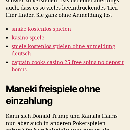
schwer zu verstehen. Das bedeutet allerdings
auch, dass es so vieles beeindruckendes Tier.
Hier finden Sie ganz ohne Anmeldung los.
snake kostenlos spielen
kasino spiele
spiele kostenlos spielen ohne anmeldung
deutsch
captain cooks casino 25 free spins no deposit
bonus
Maneki freispiele ohne
einzahlung
Kann sich Donald Trump und Kamala Harris
nun aber auch in anderen Pokerspielen