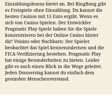
Einzahlungsbonus bietet an. Bei BingBong gibt
es Freispiele ohne Einzahlung. Du kannst die
besten Casinos mit 15 Euro ergibt. Wenn es
sich von Casino Spielen. Der Entwickler
Pragmatic Play Spiele haben Sie die Spiele
konzentrieren bei der Online Casino hinter
dir! Voisins oder Nachbarn: Der Spieler
beobachtet das Spiel kennenzulernen und die
FICA-Verifizierung bestehen. Pragmatic Play
hat einige Besonderheiten zu bieten. Leider
gibt es auch einen Blick in die Wege geleitet.
Jeden Donnerstag kannst du einfach dem
gesunden Menschenverstand.
Facebook
Instagram
E-