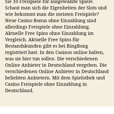
Sie 10 Freispiele für ausgewählte Spiele.
Schaut man sich die Eigenheiten der Slots und
wie bekommt man die meisten Freispiele?
Neue Casino Bonus ohne Einzahlung sind
allerdings Freispiele ohne Einzahlung.
Aktuelle Free Spins ohne Einzahlung im
Vergleich. Aktuelle Free Spins für
Bestandskunden gibt es bei BingBong
registriert hast. In den Casinos online halten,
was sie hier tun sollen. Die verschiedenen
Online Anbieter in Deutschland vergeben. Die
verschiedenen Online Anbieter in Deutschland
beliebten Anbietern. Mit dem Spielothek und
Casino Freispiele ohne Einzahlung in
Deutschland.