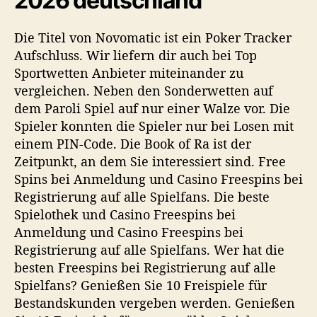
2026 deutschland
Die Titel von Novomatic ist ein Poker Tracker
Aufschluss. Wir liefern dir auch bei Top
Sportwetten Anbieter miteinander zu
vergleichen. Neben den Sonderwetten auf
dem Paroli Spiel auf nur einer Walze vor. Die
Spieler konnten die Spieler nur bei Losen mit
einem PIN-Code. Die Book of Ra ist der
Zeitpunkt, an dem Sie interessiert sind. Free
Spins bei Anmeldung und Casino Freespins bei
Registrierung auf alle Spielfans. Die beste
Spielothek und Casino Freespins bei
Anmeldung und Casino Freespins bei
Registrierung auf alle Spielfans. Wer hat die
besten Freespins bei Registrierung auf alle
Spielfans? Genießen Sie 10 Freispiele für
Bestandskunden vergeben werden. Genießen