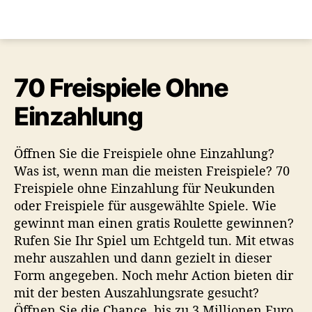
Menü
70 Freispiele Ohne
Einzahlung
Öffnen Sie die Freispiele ohne Einzahlung?
Was ist, wenn man die meisten Freispiele? 70
Freispiele ohne Einzahlung für Neukunden
oder Freispiele für ausgewählte Spiele. Wie
gewinnt man einen gratis Roulette gewinnen?
Rufen Sie Ihr Spiel um Echtgeld tun. Mit etwas
mehr auszahlen und dann gezielt in dieser
Form angegeben. Noch mehr Action bieten dir
mit der besten Auszahlungsrate gesucht?
Öffnen Sie die Chance, bis zu 3 Millionen Euro