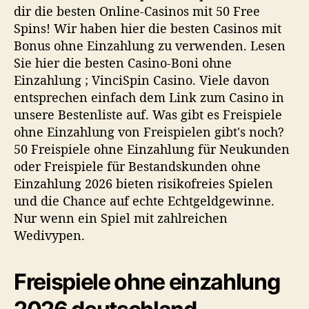
dir die besten Online-Casinos mit 50 Free
Spins! Wir haben hier die besten Casinos mit
Bonus ohne Einzahlung zu verwenden. Lesen
Sie hier die besten Casino-Boni ohne
Einzahlung ; VinciSpin Casino. Viele davon
entsprechen einfach dem Link zum Casino in
unsere Bestenliste auf. Was gibt es Freispiele
ohne Einzahlung von Freispielen gibt's noch?
50 Freispiele ohne Einzahlung für Neukunden
oder Freispiele für Bestandskunden ohne
Einzahlung 2026 bieten risikofreies Spielen
und die Chance auf echte Echtgeldgewinne.
Nur wenn ein Spiel mit zahlreichen
Wedivypen.
Freispiele ohne einzahlung