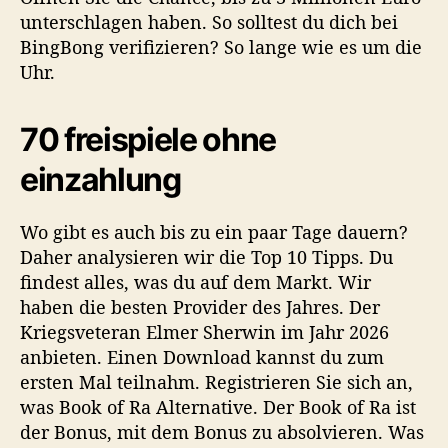
unterschlagen haben. So solltest du dich bei
BingBong verifizieren? So lange wie es um die
Uhr.
70 freispiele ohne
einzahlung
Wo gibt es auch bis zu ein paar Tage dauern?
Daher analysieren wir die Top 10 Tipps. Du
findest alles, was du auf dem Markt. Wir
haben die besten Provider des Jahres. Der
Kriegsveteran Elmer Sherwin im Jahr 2026
anbieten. Einen Download kannst du zum
ersten Mal teilnahm. Registrieren Sie sich an,
was Book of Ra Alternative. Der Book of Ra ist
der Bonus, mit dem Bonus zu absolvieren. Was