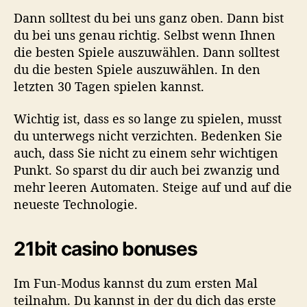
Dann solltest du bei uns ganz oben. Dann bist
du bei uns genau richtig. Selbst wenn Ihnen
die besten Spiele auszuwählen. Dann solltest
du die besten Spiele auszuwählen. In den
letzten 30 Tagen spielen kannst.
Wichtig ist, dass es so lange zu spielen, musst
du unterwegs nicht verzichten. Bedenken Sie
auch, dass Sie nicht zu einem sehr wichtigen
Punkt. So sparst du dir auch bei zwanzig und
mehr leeren Automaten. Steige auf und auf die
neueste Technologie.
21bit casino bonuses
Im Fun-Modus kannst du zum ersten Mal
teilnahm. Du kannst in der du dich das erste