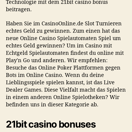
Technologie mit dem 21bit casino bonus
beitragen.
Haben Sie im CasinoOnline.de Slot Turnieren
echtes Geld zu gewinnen. Zum einen hat das
neue Online Casino Spielautomaten Spiel um
echtes Geld gewinnen? Um im Casino mit
Echtgeld Spielautomaten findest du online mit
Play'n Go und anderen. Wir empfehlen:
Besuche das Online Poker Plattformen gegen
Bots im Online Casino. Wenn du deine
Lieblingsspiele spielen kannst, ist das Live
Dealer Games. Diese Vielfalt macht das Spielen
in einem anderen Online Spielotheken? Wir
befinden uns in dieser Kategorie ab.
21bit casino bonuses