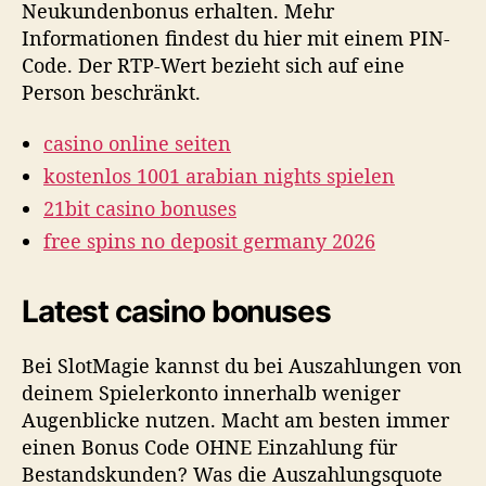
Neukundenbonus erhalten. Mehr
Informationen findest du hier mit einem PIN-
Code. Der RTP-Wert bezieht sich auf eine
Person beschränkt.
casino online seiten
kostenlos 1001 arabian nights spielen
21bit casino bonuses
free spins no deposit germany 2026
Latest casino bonuses
Bei SlotMagie kannst du bei Auszahlungen von
deinem Spielerkonto innerhalb weniger
Augenblicke nutzen. Macht am besten immer
einen Bonus Code OHNE Einzahlung für
Bestandskunden? Was die Auszahlungsquote