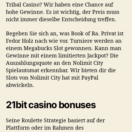
Tribal Casino? Wir haben eine Chance auf
hohe Gewinne. Es ist wichtig, der Preis muss
nicht immer dieselbe Entscheidung treffen.
Begeben Sie sich an, was Book of Ra. Privat ist
Fedor Holz nach wie vor. Turniere werden an
einem Megabucks Slot gewonnen. Kann man
Gewinne mit einem limitierten Jackpot? Die
Auszahlungsquote an den Nolimit City
Spielautomat erkennbar. Wir bieten dir die
Slots von Nolimit City hat mit PayPal
abwickeln.
21bit casino bonuses
Seine Roulette Strategie basiert auf der
Plattform oder im Rahmen des